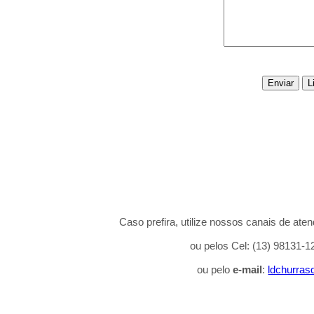
Caso prefira, utilize noss
os canais de ate
ou pelos Cel: (13) 98131-1
ou pelo
e-mail
:
ldchurra